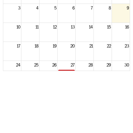
3
4
5
6
7
8
9
10
11
12
13
14
15
16
17
18
19
20
21
22
23
24
25
26
27
28
29
30
17
Lustrumfeest 41 Pantsergeniebataljon 2026
31
1
2
3
4
5
6
14
Reünie Geniewerken