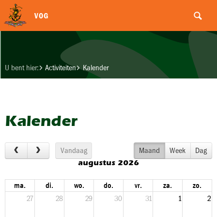
VOG
U bent hier:
Activiteiten
Kalender
Kalender
Vandaag
Maand
Week
Dag
augustus 2026
ma.
di.
wo.
do.
vr.
za.
zo.
27
28
29
30
31
1
2